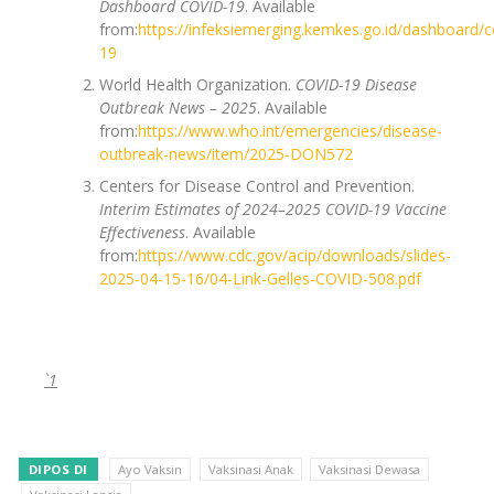
Dashboard COVID-19
. Available
from:
https://infeksiemerging.kemkes.go.id/dashboard/c
19
World Health Organization.
COVID-19 Disease
Outbreak News – 2025
. Available
from:
https://www.who.int/emergencies/disease-
outbreak-news/item/2025-DON572
Centers for Disease Control and Prevention.
Interim Estimates of 2024–2025 COVID-19 Vaccine
Effectiveness
. Available
from:
https://www.cdc.gov/acip/downloads/slides-
2025-04-15-16/04-Link-Gelles-COVID-508.pdf
`1
DIPOS DI
Ayo Vaksin
Vaksinasi Anak
Vaksinasi Dewasa