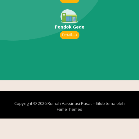
Pondok Gede
Detail⟶
Copyright © 2026 Rumah Vaksinasi Pusat
–
Glob tema oleh
FameThemes