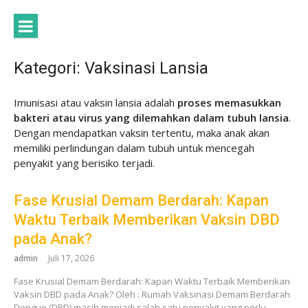
Lompat
ke
konten
Kategori:
Vaksinasi Lansia
Imunisasi atau vaksin lansia adalah
proses memasukkan
bakteri atau virus yang dilemahkan dalam tubuh lansia
.
Dengan mendapatkan vaksin tertentu, maka anak akan
memiliki perlindungan dalam tubuh untuk mencegah
penyakit yang berisiko terjadi.
Fase Krusial Demam Berdarah: Kapan
Waktu Terbaik Memberikan Vaksin DBD
pada Anak?
admin
Juli 17, 2026
Fase Krusial Demam Berdarah: Kapan Waktu Terbaik Memberikan
Vaksin DBD pada Anak? Oleh : Rumah Vaksinasi Demam Berdarah
Dengue (DBD) masih menjadi salah satu penyakit yang perlu