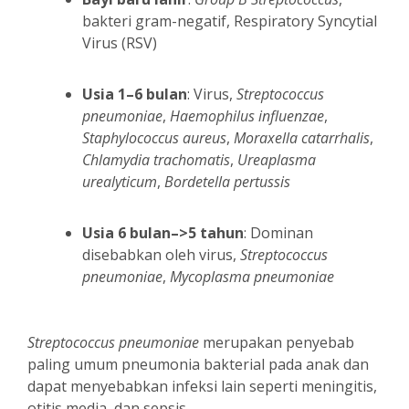
bakteri gram-negatif, Respiratory Syncytial
Virus (RSV)
Usia 1–6 bulan
: Virus,
Streptococcus
pneumoniae
,
Haemophilus influenzae
,
Staphylococcus aureus
,
Moraxella catarrhalis
,
Chlamydia trachomatis
,
Ureaplasma
urealyticum
,
Bordetella pertussis
Usia 6 bulan–>5 tahun
: Dominan
disebabkan oleh virus,
Streptococcus
pneumoniae
,
Mycoplasma pneumoniae
Streptococcus pneumoniae
merupakan penyebab
paling umum pneumonia bakterial pada anak dan
dapat menyebabkan infeksi lain seperti meningitis,
otitis media, dan sepsis.