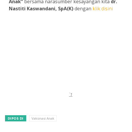
Anak”
bersama narasumber kesayangan kita
dr.
Nastiti Kaswandani, SpA(K)
dengan
klik disini
`1
DIPOS DI
Vaksinasi Anak