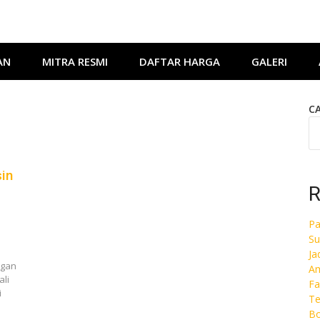
AN
MITRA RESMI
DAFTAR HARGA
GALERI
CA
in
R
Pa
Su
Ja
ngan
Am
li
Fa
i
Te
Bo