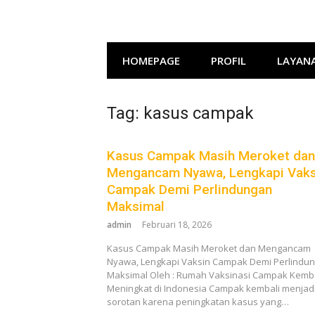
Lompat
ke
konten
HOMEPAGE
PROFIL
LAYAN
Tag:
kasus campak
Kasus Campak Masih Meroket dan
Mengancam Nyawa, Lengkapi Vaks
Campak Demi Perlindungan
Maksimal
admin
Februari 18, 2026
Kasus Campak Masih Meroket dan Mengancam
Nyawa, Lengkapi Vaksin Campak Demi Perlindu
Maksimal Oleh : Rumah Vaksinasi Campak Kemba
Meningkat di Indonesia Campak kembali menjad
sorotan karena peningkatan kasus yang…